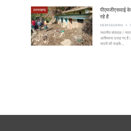
पीएमजीएसवाई के घ
उत्तराखण्ड
रहे है
NEWSADMIN
स्थानीय संपादक / नारा
आशियाना उजड़ गए हैं। एक
सपनों की सड़कें…