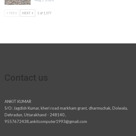
PREV
NEXT
1 of 1,577
Contact us
ANKIT KUMAR
S/O: Jagdish Kumar, kheri road markham grant, dharmuchak, Doiwala,
Dehradun, Uttarakhand - 248140 ,
9557672438,ankitcomputer1993@gmail.com