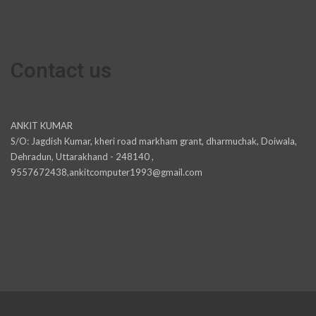
Contact us
ANKIT KUMAR
S/O: Jagdish Kumar, kheri road markham grant, dharmuchak, Doiwala,
Dehradun, Uttarakhand - 248140 ,
9557672438,ankitcomputer1993@gmail.com