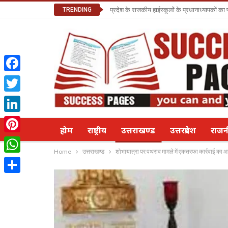
TRENDING
प्रदेश के राजकीय हाईस्कूलों के प्रधानाध्यापकों क
Facebook
Twitter
LinkedIn
होम
राष्ट्रीय
उत्तराखण्ड
उत्तरप्रदेश
राज
Pinterest
Home
उत्तराखण्ड
शोभायात्रा पर पथराव मामले में एकतरफा कार्रवाई का आरो
WhatsApp
Share