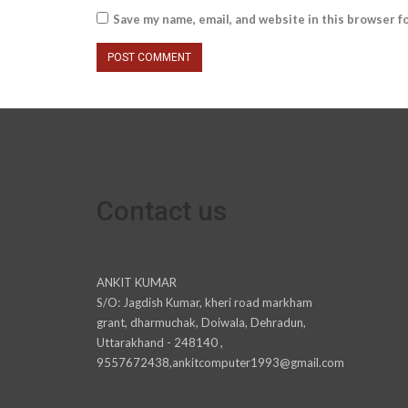
Save my name, email, and website in this browser f
Contact us
ANKIT KUMAR
S/O: Jagdish Kumar, kheri road markham
grant, dharmuchak, Doiwala, Dehradun,
Uttarakhand - 248140 ,
9557672438,ankitcomputer1993@gmail.com