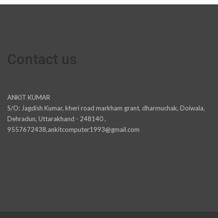
Contact us
ANKIT KUMAR
S/O: Jagdish Kumar, kheri road markham grant, dharmuchak, Doiwala,
Dehradun, Uttarakhand - 248140 ,
9557672438,ankitcomputer1993@gmail.com