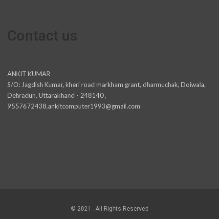
Contact us
ANKIT KUMAR
S/O: Jagdish Kumar, kheri road markham grant, dharmuchak, Doiwala,
Dehradun, Uttarakhand - 248140 ,
9557672438,ankitcomputer1993@gmail.com
© 2021 . All Rights Reserved