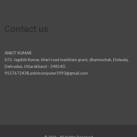
Contact us
ANKIT KUMAR
S/O: Jagdish Kumar, kheri road markham grant, dharmuchak, Doiwala,
Dehradun, Uttarakhand - 248140 ,
9557672438,ankitcomputer1993@gmail.com