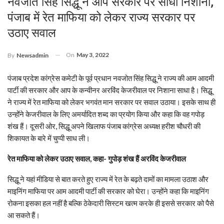
नवजोत सिंह सिद्धू ने आप सरकार पर साधा निशाना,
पंजाब में रेत माफिया को लेकर राज्‍य सरकार पर
उठाए सवाल
On
May 3, 2022
By
Newsadmin
पंजाब प्रदेश कांग्रेस कमेटी के पूर्व प्रधान नवजोत सिंह सिद्धू ने राज्‍य की आम आदमी
पार्टी की सरकार और आप के कन्वीनर अरविंद केजरीवाल पर‍ निशाना साधा है। सिद्धू
ने राज्‍य में रेत मा‍फिया को लेकर भगवंत मान सरकार पर सवाल उठाया। इसके साथ ही
उन्‍होंंने केजरीवाल के लिए अमर्यादित शब्‍द का प्रयोग किया और कहा कि वह गपोड़
शंख हैं। दूसरी ओर, सिद्धू अपने खिलाफ पंजाब कांग्रेस अध्‍यक्ष हरीश चौधरी की
शिकायत के बारे में चुप्‍पी साध ली।
रेत माफिया को लेकर उठाए सवाल, कहा- गुपोड़ शंख हैं अरविंद केजरीवाल
सिद्धू ने यहां मीडिया से बात करते हुए राज्‍य में रेत के बढ़ते दामों का मामला उठाश और
माइनिंग माफिया पर आम आदमी पार्टी की सरकार को घेरा। उन्होंने कहा कि माइनिंग
रोकना इसका हल नहीं है बल्कि ठेकेदारी सिस्टम खत्म करके ही इससे सरकार को पैसे
आ सकते हैं।