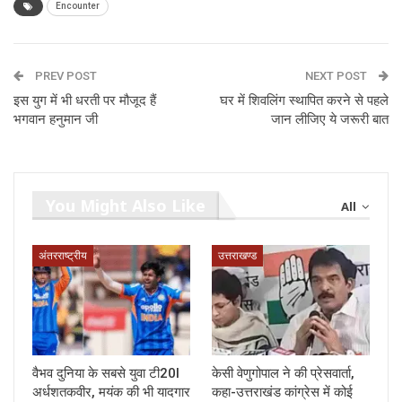
Encounter
PREV POST
NEXT POST
इस युग में भी धरती पर मौजूद हैं
घर में शिवलिंग स्थापित करने से पहले
भगवान हनुमान जी
जान लीजिए ये जरूरी बात
You Might Also Like
All
अंतरराष्ट्रीय
उत्तराखण्ड
वैभव दुनिया के सबसे युवा टी20I
केसी वेणुगोपाल ने की प्रेसवार्ता,
अर्धशतकवीर, मयंक की भी यादगार
कहा-उत्तराखंड कांग्रेस में कोई