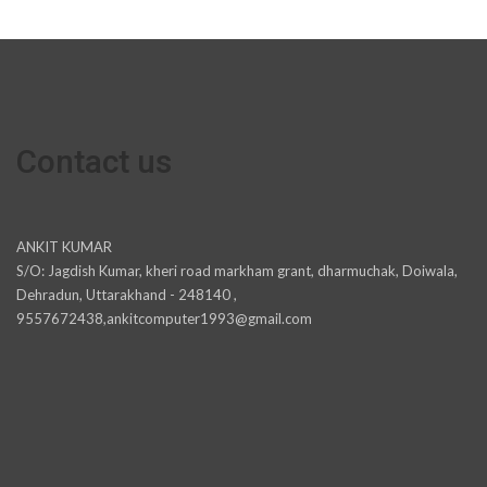
Contact us
ANKIT KUMAR
S/O: Jagdish Kumar, kheri road markham grant, dharmuchak, Doiwala,
Dehradun, Uttarakhand - 248140 ,
9557672438,ankitcomputer1993@gmail.com