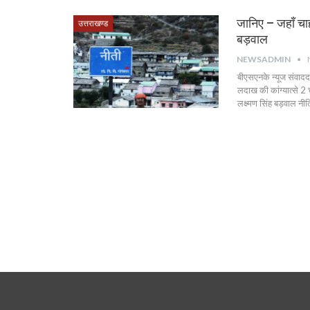
जानिए – जहाँ चाह
उत्तराखण्ड
बड़वाल
NEWSADMIN
बीएसएनके न्यूज संवादद
लदाख की कांग्यात्से 2 
लक्ष्मण सिंह बड़वाल नी