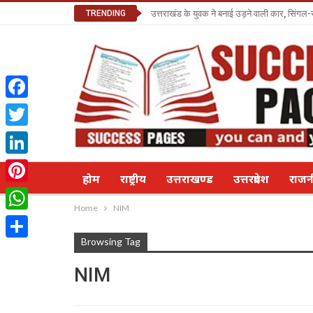
TRENDING
उत्तराखंड के युवक ने बनाई उड़ने वाली कार, सिंगल-
Facebook
Twitter
LinkedIn
होम
राष्ट्रीय
उत्तराखण्ड
उत्तरप्रदेश
राज
Pinterest
Home
NIM
WhatsApp
Browsing Tag
Share
NIM