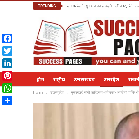
TRENDING
उत्तराखंड के युवक ने बनाई उड़ने वाली कार, सिंगल-
Facebook
Twitter
LinkedIn
होम
राष्ट्रीय
उत्तराखण्ड
उत्तरप्रदेश
राज
Pinterest
Home
उत्तरप्रदेश
मुख्यमंत्री योगी आदित्यनाथ ने कहा- अगले दो वर्ष के 
WhatsApp
Share