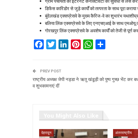
ग्राम पंचायतों को इंटरनेट कनेक्टिविटी की सुविधा से लैस क
डिफेंस कारिडोर से जुड़े कार्यों को तत्परता के साथ पूरा कराय
बुंदेलखंड एक्सप्रेसवे के मुख्य कैरिज-वे का शुभारंभ यथाशीघ्
बलिया लिंक एक्सप्रेसवे के लिए एनएचएआई के साथ एमओयू की 
गोरखपुर लिंक एक्सप्रेसवे के अवशेष कार्यों को तेजी से पूर्ण 
Facebook
Twitter
LinkedIn
Pinterest
WhatsAp
Share
PREV POST
राष्ट्रीय अध्यक्ष जेपी नड्डा ने ऋतु खंडूड़ी को पुष्प गुच्छ भेंट कर ब
व शुभकामनाएं दीं
You Might Also Like
देहरादून
अंतरराष्ट्रीय