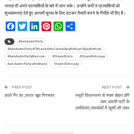
जनता भी अपने प्रत्याशियों के बारे में जान सके। उन्होंने सभी 9 प्रत्याशियों को
शुभकामनाएं देते हुए आगामी चुनाव के लिए डटकर तैयारी करने के निर्देश भी दिए हैं।
Facebook
Twitter
LinkedIn
Pinterest
WhatsApp
Share
#AamAadmiParty
#AamAadmiParty #CMcandidateColonelAjayKothiyal #AjayKothiyal
#AamAadmiPartyMansoori
#ShyamBohra
#ShyamBohraaap
Aam Aadmi Party uttrakhand
Shyam Bohra aap
PREV POST
NEXT POST
काले गैंग का ,फरार चूहा गिरफ्तार
मसूरी विधानसभा से श्याम बोहरा होंगे
आम आदमी पार्टी के
उम्मीदवार,समर्थकों में ख़ुशी की लहर