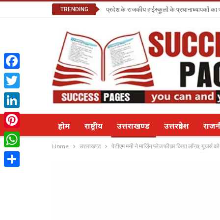
TRENDING
प्रदेश के राजकीय हाईस्कूलों के प्रधानाध्यापकों क
Facebook
Twitter
LinkedIn
होम
राष्ट्रीय
उत्तराखण्ड
उत्तरप्रदेश
राज
Pinterest
Home
उत्तराखण्ड
पेटीएम मनी ने मार्जिन प्लेज फीचर किया लॉन्च, यूजर्स को 
WhatsApp
Share