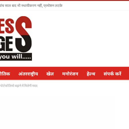
ा पांच साल बाद भी स्थायीकरण नहीं, प्रमोशन लटके
नीतिक
अंतरराष्ट्रीय
खेल
मनोरंजन
हेल्थ
संपर्क करें
पोर्टफोलियो बढ़ाने में मिलेगी मदद