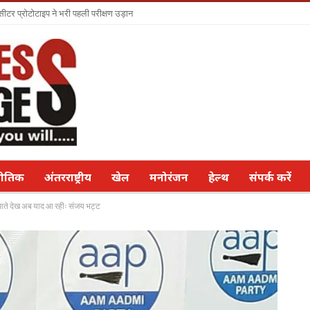
सीटर प्रोटोटाइप ने भरी पहली परीक्षण उड़ान
नीतिक
अंतरराष्ट्रीय
खेल
मनोरंजन
हेल्थ
संपर्क करें
आते देख अब याद आ रहीः संजय भट्ट