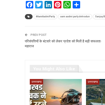
Facebook
Twitter
LinkedIn
Pinterest
WhatsAp
Share
#AamAadmiParty
aam aadmi party dehradun
Sanjay B
PREV POST
परिसंपत्तियों के बंटवारे को लेकर प्रदेश को मिली है बड़ी सफलताः
महाराज
You Might Also Like
उत्तराखण्ड
उत्तराखण्ड