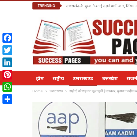
TRENDING
उत्तराखंड के युवक ने बनाई उड़ने वाली कार, सिंगल-
Facebook
Twitter
LinkedIn
होम
राष्ट्रीय
उत्तराखण्ड
उत्तरप्रदेश
राज
Pinterest
Home
उत्तराखण्ड
शहीदों की शहादत भूल चुकी है सरकार, चुनाव नजदीक 
WhatsApp
Share