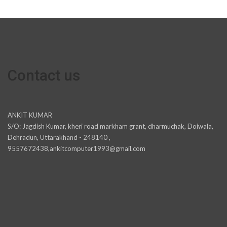
Contact us
ANKIT KUMAR
S/O: Jagdish Kumar, kheri road markham grant, dharmuchak, Doiwala,
Dehradun, Uttarakhand - 248140 ,
9557672438,ankitcomputer1993@gmail.com