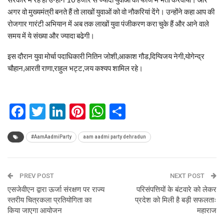
अगर वो मुख्यमंत्री बनते हैं तो लाखों युवाओं को वो नौकरियां देंगे। उन्होंने कहा आप की
रोजगार गारंटी अभियान में अब तक लाखों युवा पंजीकरण करा चुके हैं और आने वाले
समय में ये संख्या और ज्यादा बढेगी।
इस दौरान युवा मोर्चा पदाधिकारी नितिन जोशी,आकाश गौड,दिग्विजय नेगी,योगेन्द्र
चौहान,आरती राणा,राहुल भट्ट,जय कश्यप शामिल रहे।
Facebook
Twitter
LinkedIn
Pinterest
WhatsApp
Share
#AamAadmiParty
aam aadmi party dehradun
PREV POST
NEXT POST
एसजेवीएन द्वारा ऊर्जा संरक्षण पर राज्य
परिसंपत्तियों के बंटवारे को लेकर
स्तरीय चित्रकला प्रतियोगिता का
प्रदेश को मिली है बड़ी सफलताः
किया जाएगा आयोजन
महाराज