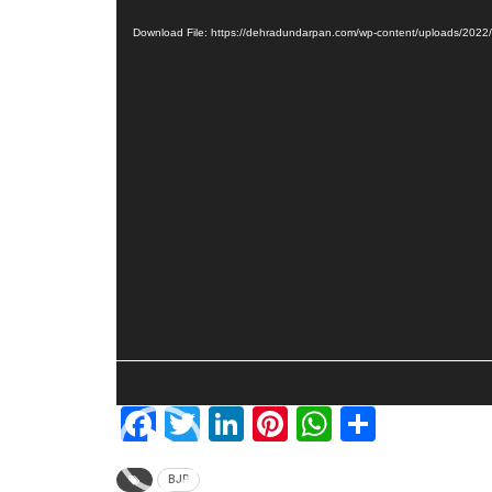
Player
Download File: https://dehradundarpan.com/wp-content/uploads/2
Facebook
Twitter
LinkedIn
Pinterest
WhatsAp
Share
BJP