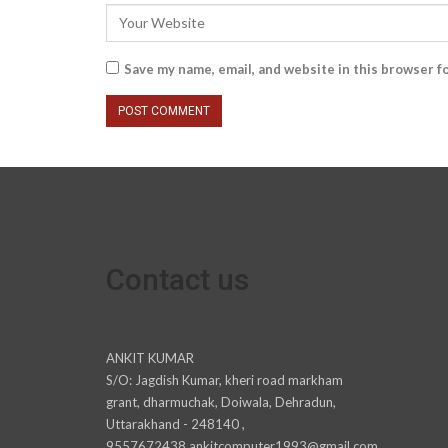
Save my name, email, and website in this browser f
Contact us
ANKIT KUMAR
S/O: Jagdish Kumar, kheri road markham
grant, dharmuchak, Doiwala, Dehradun,
Uttarakhand - 248140 ,
9557672438,ankitcomputer1993@gmail.com