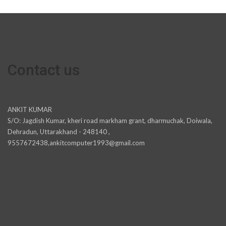
Contact us
ANKIT KUMAR
S/O: Jagdish Kumar, kheri road markham grant, dharmuchak, Doiwala,
Dehradun, Uttarakhand - 248140 ,
9557672438,ankitcomputer1993@gmail.com