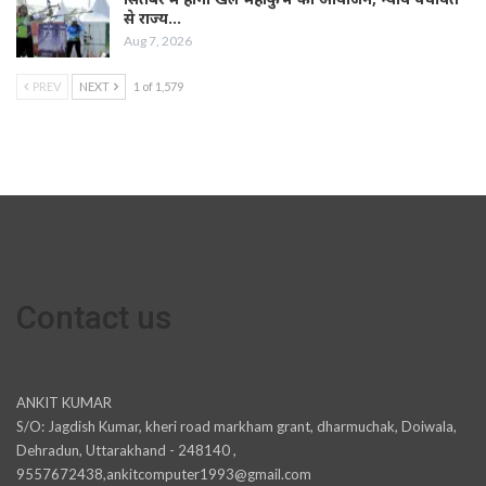
से राज्य…
Aug 7, 2026
PREV
NEXT
1 of 1,579
Contact us
ANKIT KUMAR
S/O: Jagdish Kumar, kheri road markham grant, dharmuchak, Doiwala,
Dehradun, Uttarakhand - 248140 ,
9557672438,ankitcomputer1993@gmail.com