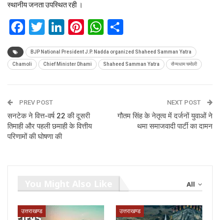
स्थानीय जनता उपस्थित रही ।
Facebook
Twitter
LinkedIn
Pinterest
WhatsApp
Share
BJP National President J.P. Nadda organized Shaheed Samman Yatra
Chamoli
Chief Minister Dhami
Shaheed Samman Yatra
सैन्यधाम चमोली
PREV POST
NEXT POST
सनटेक ने वित्त-वर्ष 22 की दूसरी
गौतम सिंह के नेतृत्व में दर्जनों युवाओं ने
तिमाही और पहली छमाही के वित्तीय
थमा समाजवादी पार्टी का दामन
परिणामों की घोषणा की
You Might Also Like
All
उत्तराखण्ड
उत्तराखण्ड