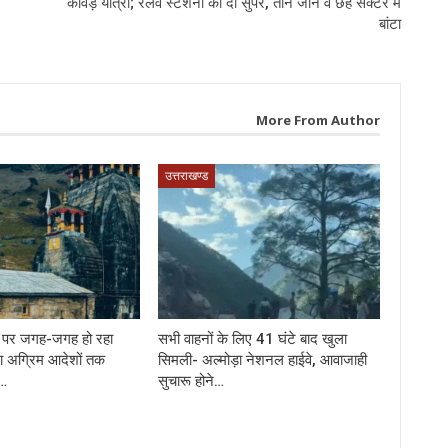
कांवड़ यात्रा; रेलवे स्टेशनों को दो सुपर, तीन जोन व छह सेक्टर में
बांटा
More From Author
उत्तराखण्ड
र्ग पर जगह-जगह हो रहा
सभी वाहनों के लिए 41 घंटे बाद खुला
ा अग्रिम आदेशों तक
सिमली- अल्मोड़ा नेशनल हाईवे, आवाजाही
े…
सुचारू होने…