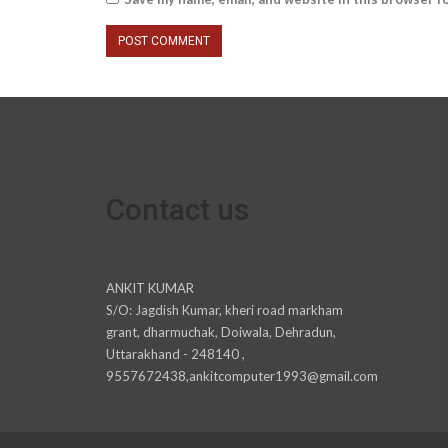
Contact us
ANKIT KUMAR
S/O: Jagdish Kumar, kheri road markham
grant, dharmuchak, Doiwala, Dehradun,
Uttarakhand - 248140 ,
9557672438,ankitcomputer1993@gmail.com