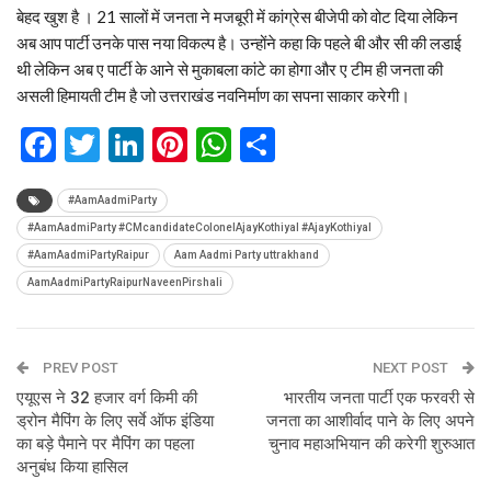
बेहद खुश है । 21 सालों में जनता ने मजबूरी में कांग्रेस बीजेपी को वोट दिया लेकिन
अब आप पार्टी उनके पास नया विकल्प है। उन्होंने कहा कि पहले बी और सी की लडाई
थी लेकिन अब ए पार्टी के आने से मुकाबला कांटे का होगा और ए टीम ही जनता की
असली हिमायती टीम है जो उत्तराखंड नवनिर्माण का सपना साकार करेगी।
Facebook
Twitter
LinkedIn
Pinterest
WhatsApp
Share
#AamAadmiParty
#AamAadmiParty #CMcandidateColonelAjayKothiyal #AjayKothiyal
#AamAadmiPartyRaipur
Aam Aadmi Party uttrakhand
AamAadmiPartyRaipurNaveenPirshali
PREV POST
NEXT POST
एयूएस ने 32 हजार वर्ग किमी की
भारतीय जनता पार्टी एक फरवरी से
ड्रोन मैपिंग के लिए सर्वे ऑफ इंडिया
जनता का आशीर्वाद पाने के लिए अपने
का बड़े पैमाने पर मैपिंग का पहला
चुनाव महाअभियान की करेगी शुरुआत
अनुबंध किया हासिल