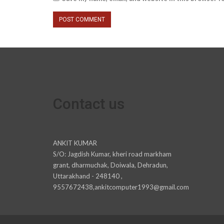
Contact us
ANKIT KUMAR
S/O: Jagdish Kumar, kheri road markham
grant, dharmuchak, Doiwala, Dehradun,
Uttarakhand - 248140 ,
9557672438,ankitcomputer1993@gmail.com