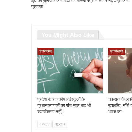
झूठ का पुलिंदा है आप पार्टी का घोषणा पत्र – संजय भट्ट पूर्व आप
प्रवक्ता
You Might Also Like
उत्तराखण्ड
उत्तराखण्ड
प्रदेश के राजकीय हाईस्कूलों के
चकराता के लकी
प्रधानाध्यापकों का पांच साल बाद भी
उपलब्धि, नॉर्थ 
स्थायीकरण नहीं,…
भारत का…
PREV
NEXT