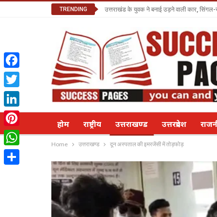
TRENDING
उत्तराखंड के युवक ने बनाई उड़ने वाली कार, सिंगल-
Facebook
Twitter
LinkedIn
होम
राष्ट्रीय
उत्तराखण्ड
उत्तरप्रदेश
राज
Pinterest
Home
उत्तराखण्ड
दून अस्पताल की इमरजेंसी में तोड़फोड़
WhatsApp
Share