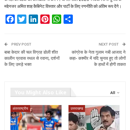
मद्देनजर अमित शाह कैबिनेट विस्तार और पार्टी के लिए रणनीति को अंतिम रूप देंगे।
Facebook
Twitter
LinkedIn
Pinterest
WhatsApp
Share
PREV POST
NEXT POST
बाबा केदार की चल विग्रह डोली शीत
कांग्रेस के नेता गुलाम नबी आजाद ने
कालीन प्रवास स्‍थल से रवाना, दर्शनों
कहा- कश्‍मीर में यदि चुनाव हुए तो लोगों
के लिए उमड़े भक्‍त
के हाथों में होगी ताकत
You Might Also Like
All
अंतरराष्ट्रीय
उत्तराखण्ड