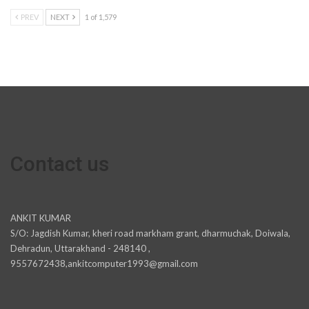
PREV
NEXT
1 of 1,579
Contact us
ANKIT KUMAR
S/O: Jagdish Kumar, kheri road markham grant, dharmuchak, Doiwala,
Dehradun, Uttarakhand - 248140 ,
9557672438,ankitcomputer1993@gmail.com