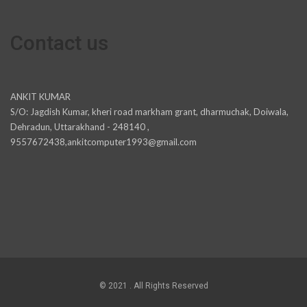
Contact us
ANKIT KUMAR
S/O: Jagdish Kumar, kheri road markham grant, dharmuchak, Doiwala,
Dehradun, Uttarakhand - 248140 ,
9557672438,ankitcomputer1993@gmail.com
© 2021 . All Rights Reserved