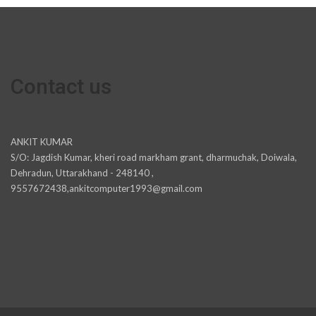
Contact us
ANKIT KUMAR
S/O: Jagdish Kumar, kheri road markham grant, dharmuchak, Doiwala,
Dehradun, Uttarakhand - 248140 ,
9557672438,ankitcomputer1993@gmail.com