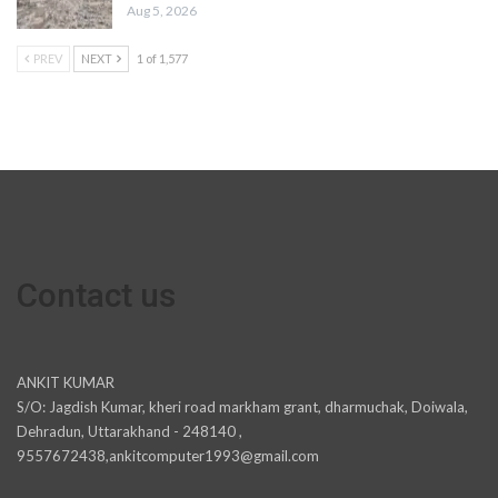
Aug 5, 2026
PREV
NEXT
1 of 1,577
Contact us
ANKIT KUMAR
S/O: Jagdish Kumar, kheri road markham grant, dharmuchak, Doiwala,
Dehradun, Uttarakhand - 248140 ,
9557672438,ankitcomputer1993@gmail.com