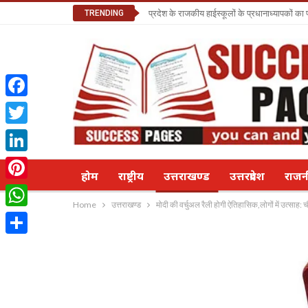
TRENDING
प्रदेश के राजकीय हाईस्कूलों के प्रधानाध्यापकों क
Facebook
Twitter
LinkedIn
होम
राष्ट्रीय
उत्तराखण्ड
उत्तरप्रदेश
राज
Pinterest
Home
उत्तराखण्ड
मोदी की वर्चुअल रैली होगी ऐतिहासिक,लोगों में उत्साह: 
WhatsApp
Share