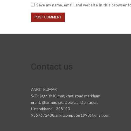
Save my name, email, and website in this browser f
Contact us
ANKIT KUMAR
S/O: Jagdish Kumar, kheri road markham
grant, dharmuchak, Doiwala, Dehradun,
Uttarakhand - 248140 ,
9557672438,ankitcomputer1993@gmail.com