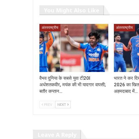
You Might Also Like
अंतरराष्ट्रीय
अंतरराष्ट्रीय
वैभव दुनिया के सबसे युवा टी20I
भारत ने कर दिख
अर्धशतकवीर, मयंक की भी यादगार वापसी;
2026 का खित
बतौर कप्तान…
अहमदाबाद में…
PREV
NEXT
Leave A Reply