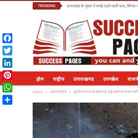
TRENDING
उत्तराखंड के युवक ने बनाई उड़ने वाली कार, सिंगल-
Facebook
Twitter
LinkedIn
होम
राष्ट्रीय
उत्तराखण्ड
उत्तरप्रदेश
राज
Pinterest
Home
अंतरराष्ट्रीय
यूक्रेन पर रूस के हमले बढ़े, कई शहरों पर रूस ने दाग
WhatsApp
Share