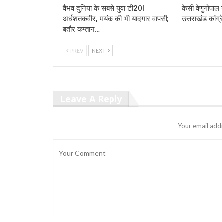
वैभव दुनिया के सबसे युवा टी20I
केसी वेणुगोपाल न
अर्धशतकवीर, मयंक की भी यादगार वापसी;
उत्तराखंड कांग्र
बतौर कप्तान…
PREV
NEXT
Leave A Reply
Your email addr