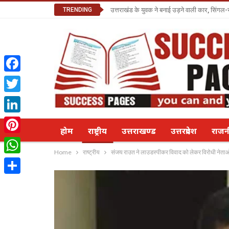
TRENDING
उत्तराखंड के युवक ने बनाई उड़ने वाली कार, सिंगल-
Facebook
Twitter
LinkedIn
होम
राष्ट्रीय
उत्तराखण्ड
उत्तरप्रदेश
राज
Pinterest
Home
राष्ट्रीय
संजय राउत ने लाउडस्पीकर विवाद को लेकर विरोधी नेताओ
WhatsApp
Share