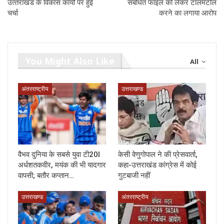
उत्‍तराखंड के विकास कार्यों पर हुई
संबंधित फाइल को लेकर टालमटोल
चर्चा
करने का लगाया आरोप
You Might Also Like
All
अंतरराष्ट्रीय
उत्तराखण्ड
वैभव दुनिया के सबसे युवा टी20I
केसी वेणुगोपाल ने की प्रेसवार्ता,
अर्धशतकवीर, मयंक की भी यादगार
कहा-उत्तराखंड कांग्रेस में कोई
वापसी; बतौर कप्तान…
गुटबाजी नहीं
उत्तराखण्ड
अंतरराष्ट्रीय