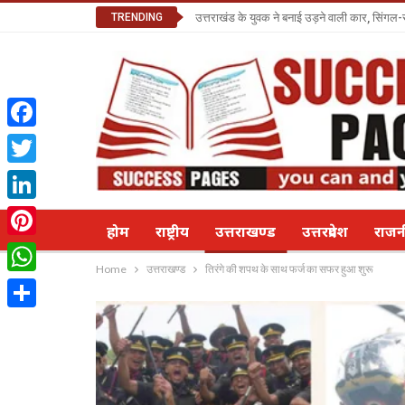
TRENDING
उत्तराखंड के युवक ने बनाई उड़ने वाली कार, सिंगल-
Facebook
Twitter
LinkedIn
होम
राष्ट्रीय
उत्तराखण्ड
उत्तरप्रदेश
राज
Pinterest
Home
उत्तराखण्ड
तिरंगे की शपथ के साथ फर्ज का सफर हुआ शुरू
WhatsApp
Share