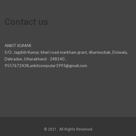
Contact us
ANKIT KUMAR
S/O: Jagdish Kumar, kheri road markham grant, dharmuchak, Doiwala,
Dehradun, Uttarakhand - 248140 ,
9557672438,ankitcomputer1993@gmail.com
© 2021 . All Rights Reserved