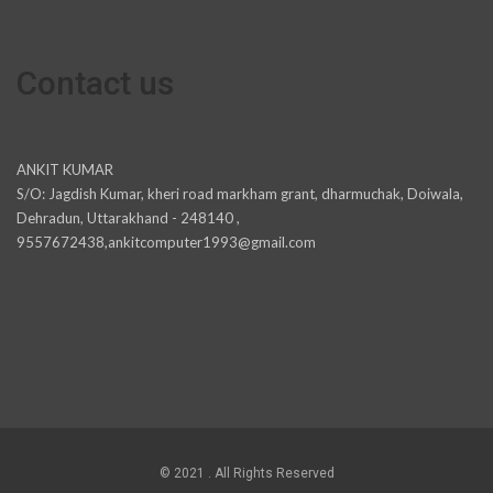
Contact us
ANKIT KUMAR
S/O: Jagdish Kumar, kheri road markham grant, dharmuchak, Doiwala,
Dehradun, Uttarakhand - 248140 ,
9557672438,ankitcomputer1993@gmail.com
© 2021 . All Rights Reserved