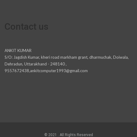
Contact us
ANKIT KUMAR
S/O: Jagdish Kumar, kheri road markham grant, dharmuchak, Doiwala,
Dehradun, Uttarakhand - 248140 ,
9557672438,ankitcomputer1993@gmail.com
© 2021 . All Rights Reserved