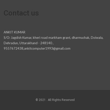
Contact us
ANKIT KUMAR
S/O: Jagdish Kumar, kheri road markham grant, dharmuchak, Doiwala,
Dehradun, Uttarakhand - 248140 ,
9557672438,ankitcomputer1993@gmail.com
© 2021 . All Rights Reserved