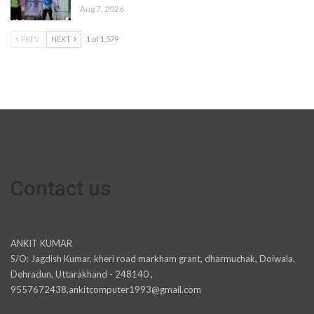
Aug 7, 2026
PREV
NEXT
1 of 1,579
Contact us
ANKIT KUMAR
S/O: Jagdish Kumar, kheri road markham grant, dharmuchak, Doiwala,
Dehradun, Uttarakhand - 248140 ,
9557672438,ankitcomputer1993@gmail.com