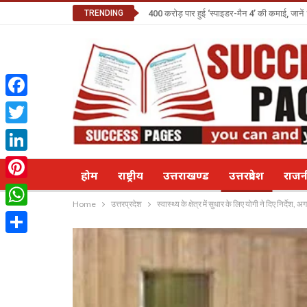
TRENDING
400 करोड़ पार हुई ‘स्पाइडर-मैन 4’ की कमाई, जानें
Facebook
Twitter
LinkedIn
होम
राष्ट्रीय
उत्तराखण्ड
उत्तरप्रदेश
राज
Pinterest
Home
उत्तरप्रदेश
स्वास्थ्य के क्षेत्र में सुधार के लिए योगी ने द‍िए निर्देश,
WhatsApp
Share