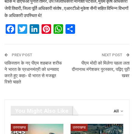
बैठक में डीएफओ पुनीत तोमर, उप जिलाधिकारी मीनाक्षी पटवाल, मुख्य कृषि अधिकारी
जेपी तिवारी, जिला पूर्ति अधिकारी संतोष , एआरटीओ मुकेश सैनी सहित विभिन्न विभागों
के अधिकारी उपस्थित थे!
Facebook
Twitter
LinkedIn
Pinterest
WhatsApp
Share
PREV POST
NEXT POST
पाकिस्‍तान के नए पीएम शहबाज शरीफ
पीएम मोदी को मिलेगा पहला लता
ने भारत के प्रधानमंत्री को धन्‍यवाद
दीनानाथ मंगेशकर पुरस्कार, पढ़िए पूरी
करते हुए कहा- वो भारत से मजबूत
खबर
रिश्‍ते चाहते
You Might Also Like
All
उत्तराखण्ड
उत्तराखण्ड