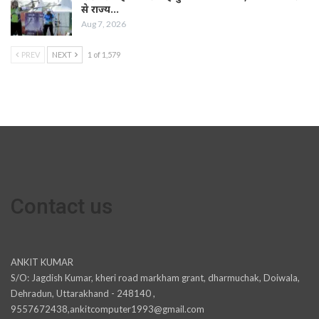
से राज्य…
Aug 7, 2026
PREV
NEXT
1 of 1,579
Contact us
ANKIT KUMAR
S/O: Jagdish Kumar, kheri road markham grant, dharmuchak, Doiwala,
Dehradun, Uttarakhand - 248140 ,
9557672438,ankitcomputer1993@gmail.com