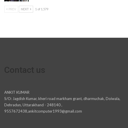
PREV
NEXT
1 of 1,579
Contact us
ANKIT KUMAR
S/O: Jagdish Kumar, kheri road markham grant, dharmuchak, Doiwala,
Dehradun, Uttarakhand - 248140 ,
9557672438,ankitcomputer1993@gmail.com