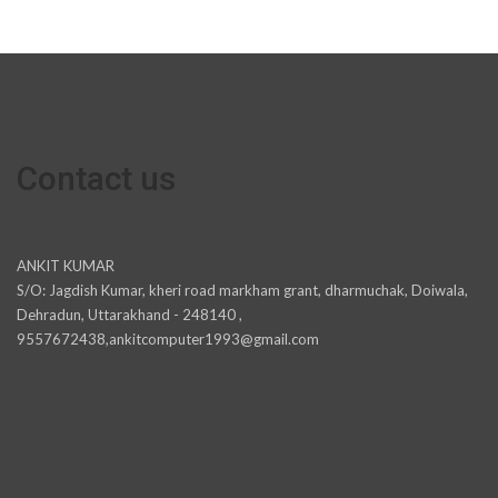
Contact us
ANKIT KUMAR
S/O: Jagdish Kumar, kheri road markham grant, dharmuchak, Doiwala,
Dehradun, Uttarakhand - 248140 ,
9557672438,ankitcomputer1993@gmail.com