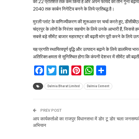
को 22 प्रतिशत तक कम किया है और अपने फायदे को तीन गुना बढ़ाया ह
2040 तक कार्बन निगेटिव बनने के लिये प्रतिबद्ध है।
मुरली प्‍लांट के वाणिज्‍यीकरण की शुरूआत पर चर्चा करते हुए, डीसीबीए
चंद्रपुर के लोगों के निरंतर सहयोग के लिये उनके आभारी हैं, जिससे हम
सबसे बड़े सीमेंट बाजार महाराष्‍ट्र की बढ़ती मांग पूरी करने के लिये उ
यह प्रगति स्‍थायित्‍वपूर्ण वृद्धि और उत्‍पादन बढ़ाने के लिये डालमिया भा
अतिरिक्‍त क्षमता से सुनिश्चित होगा कि कंपनी देशभर में सीमेंट की बढ़
Facebook
Twitter
LinkedIn
Pinterest
WhatsAp
Share
Dalmia Bharat Limited
Dalmia Cement
PREV POST
आप कार्यकर्ताओ का राजपुर विधानसभा में डोर टू डोर चला जनसम्पर
अभियान