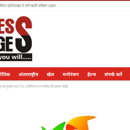
सीटर प्रोटोटाइप ने भरी पहली परीक्षण उड़ान
नीतिक
अंतरराष्ट्रीय
खेल
मनोरंजन
हेल्थ
संपर्क करें
र के मुरली प्‍लांट में 2.9 मिलियन टन सीमेंट की क्षमता जोड़ी