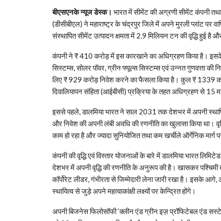
बीएसएनके न्यूज डेस्क।
भारत में सीमेंट की अग्रणी सीमेंट कंपनी त
(डीसीबीएल) ने महाराष्‍ट्र के चंद्रपुर जिले में अपने मुरली प्‍लांट 
संस्थापित सीमेंट उत्पादन क्षमता में 2.9 मिलियन टन‍ की वृद्धि हुई ह
कंपनी ने ₹ 410 करोड़ में इस कारखाने का अधिग्रहण किया है। इसके 
सिस्टम्स, सोलर पॉवर, ग्रीन फ्यूल्स सिस्टम्स एवं उन्नत गुणवत्ता की
लिए ₹ 929 करोड़ निवेश करने का फैसला किया है। कुल ₹ 1339 करोड
दिवालियापन संहिता (आईबीसी) प्रक्रिया के तहत अधिग्रहण से 15 महीन
इससे पहले, डालमिया भारत ने साल 2031 तक देशभर में अपनी स्‍थापित
और निवेश की अपनी लंबी अवधि की रणनीति का खुलासा किया था। वृद्ध
काम हो रहा है और ज्‍यादा सुनियोजित तथा कम खर्चीले ऑर्गेनिक मार्ग 
कंपनी की वृद्धि एवं विस्‍तार योजनाओं के बारे में डालमिया भारत लिमि
देशभर में अपनी वृद्धि की रणनीति के अनुरूप की है। खासकर पश्चिमी ब
कॉर्पोरेट लीडर, गंभीरता से जिम्‍मेदारी लेना जारी रखा है। इसके आगे, 
स्‍थायित्‍व से जुड़े अपने महत्‍वाकांक्षी लक्ष्‍यों पर केन्द्रित होंगे।
अपनी बिजनेस फिलोसॉफी ‘क्‍लीन एंड ग्रीन इज़ प्रॉफिटेबल एंड सस्‍ट