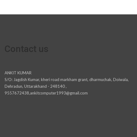
Contact us
ANKIT KUMAR
S/O: Jagdish Kumar, kheri road markham grant, dharmuchak, Doiwala,
Dehradun, Uttarakhand - 248140 ,
9557672438,ankitcomputer1993@gmail.com