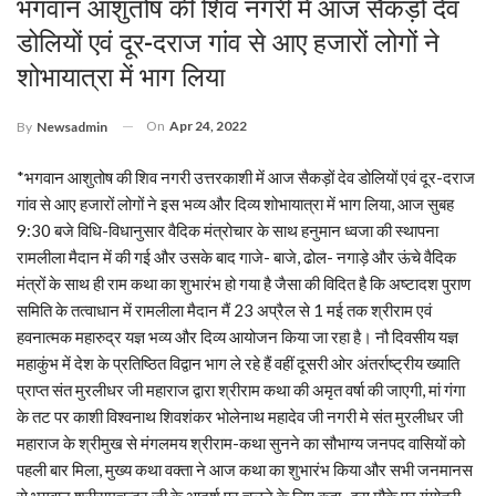
भगवान आशुतोष की शिव नगरी में आज सैकड़ों देव
डोलियों एवं दूर-दराज गांव से आए हजारों लोगों ने
शोभायात्रा में भाग लिया
On
Apr 24, 2022
By
Newsadmin
*भगवान आशुतोष की शिव नगरी उत्तरकाशी में आज सैकड़ों देव डोलियों एवं दूर-दराज
गांव से आए हजारों लोगों ने इस भव्य और दिव्य शोभायात्रा में भाग लिया, आज सुबह
9:30 बजे विधि-विधानुसार वैदिक मंत्रोचार के साथ हनुमान ध्वजा की स्थापना
रामलीला मैदान में की गई और उसके बाद गाजे- बाजे, ढोल- नगाड़े और ऊंचे वैदिक
मंत्रों के साथ ही राम कथा का शुभारंभ हो गया है जैसा की विदित है कि अष्टादश पुराण
समिति के तत्वाधान में रामलीला मैदान मैं 23 अप्रैल से 1 मई तक श्रीराम एवं
हवनात्मक महारुद्र यज्ञ भव्य और दिव्य आयोजन किया जा रहा है। नौ दिवसीय यज्ञ
महाकुंभ में देश के प्रतिष्ठित विद्वान भाग ले रहे हैं वहीं दूसरी ओर अंतर्राष्ट्रीय ख्याति
प्राप्त संत मुरलीधर जी महाराज द्वारा श्रीराम कथा की अमृत वर्षा की जाएगी, मां गंगा
के तट पर काशी विश्वनाथ शिवशंकर भोलेनाथ महादेव जी नगरी मे संत मुरलीधर जी
महाराज के श्रीमुख से मंगलमय श्रीराम-कथा सुनने का सौभाग्य जनपद वासियों को
पहली बार मिला, मुख्य कथा वक्ता ने आज कथा का शुभारंभ किया और सभी जनमानस
से भगवान श्रीरामचन्द्र जी के आदर्श पर चलने के लिए कहा , इस मौके पर गंगोत्री