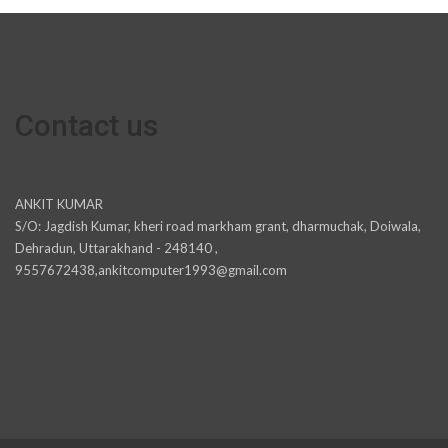
Contact us
ANKIT KUMAR
S/O: Jagdish Kumar, kheri road markham grant, dharmuchak, Doiwala,
Dehradun, Uttarakhand - 248140 ,
9557672438,ankitcomputer1993@gmail.com