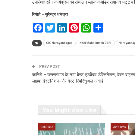
उपस्थित रहे। कार्यक्रम का संचालन ब्लाक कमांडर रामानंद भट्ट व च
रिपोर्ट – सुरेन्द्र धनेत्रा
Facebook
Twitter
LinkedIn
Pinterest
WhatsAp
Share
GIC Narayanbagad
Khel Mahakumbh 2021
Narayanbag
PREV POST
जानिये – उत्तराखण्ड के नाम बेस्ट एडवेंचर डेस्टिनेशन, बेस्ट वाइल्ड
लाइफ डेस्टीनेशन और बेस्ट स्पिरिचुअल अवार्ड
You Might Also Like
उत्तराखण्ड
उत्तराखण्ड