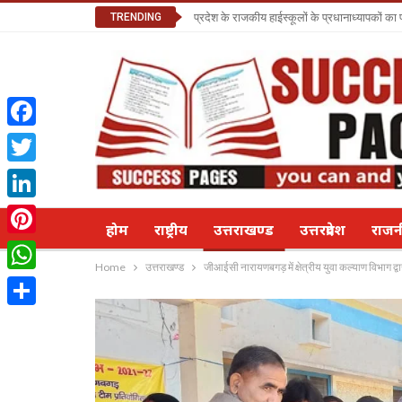
TRENDING
प्रदेश के राजकीय हाईस्कूलों के प्रधानाध्यापकों क
Facebook
Twitter
LinkedIn
होम
राष्ट्रीय
उत्तराखण्ड
उत्तरप्रदेश
राज
Pinterest
Home
उत्तराखण्ड
जीआईसी नारायणबगड़ में क्षेत्रीय युवा कल्याण विभाग
WhatsApp
Share