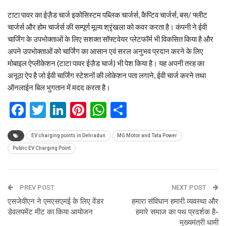
टाटा पावर का ईज़ैड चार्ज इकोसिस्टम पब्लिक चार्जर्स, कैप्टिव चार्जर्स, बस/ फ्लीट
चार्जर्स और होम चार्जर्स की सम्पूर्ण मूल्य श्रृंखला को कवर करता है। कंपनी ने ईवी
चार्जिंग के उपभोक्ताओं के लिए सशक्त सॉफ्टवेयर प्लेटफॉर्म भी विकसित किया है और
अपने उपभोक्ताओं को चार्जिंग का आसान एवं सरल अनुभव प्रदान करने के लिए
मोबाइल ऐप्लीकेशन (टाटा पावर ईज़ैड चार्ज) भी पेश किया है। यह अपनी तरह का
अनूठा ऐप है जो ईवी चार्जिंग स्टेशनों की लोकेशन पता लगाने, ईवी चार्ज करने तथा
ऑनलाईन बिल भुगतान में मदद करता है।
Facebook
Twitter
LinkedIn
Pinterest
WhatsApp
Share
EV charging points in Dehradun
MG Motor and Tata Power
Public EV Charging Point
PREV POST
NEXT POST
एसजेवीएन ने एमएसएमई के लिए वेंडर
हमारा संविधान हमारी व्यवस्था और
डेवलपमेंट मीट का किया आयोजन
हमारे समाज का पथ प्रदर्शक है-
मुख्यमंत्री धामी