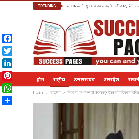
TRENDING
उत्तराखंड के युवक ने बनाई उड़ने वाली कार, सिंगल-
Facebook
Twitter
LinkedIn
होम
राष्ट्रीय
उत्तराखण्ड
उत्तरप्रदेश
राज
Pinterest
Home
राष्ट्रीय
नेपाल के प्रधानमंत्री शेर बहादुर देउबा तीन दिवसीय दौरे
WhatsApp
Share