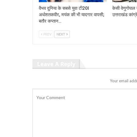
वैभव दुनिया के सबसे युवा टी20I
केसी वेणुगोपाल न
अर्धशतकवीर, मयंक की भी यादगार वापसी;
उत्तराखंड कांग्र
बतौर कप्तान…
PREV
NEXT
Leave A Reply
Your email addr