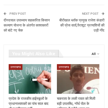
PREV POST
NEXT POST
दीनदयाल उपाध्याय सहकारिता किसान
बीरोंखाल ब्लॉक प्रमुख राजेश कंडारी
कल्याण योजना के अंतर्गत काश्तकारों
की प्रेस वार्ता,पैराशूट प्रत्याशियों की
को बांटे गए चेक
उड़ी नींद
You Might Also Like
All
उत्तराखण्ड
उत्तराखण्ड
प्रदेश के राजकीय हाईस्कूलों के
चकराता के लकी रावत को मिली
प्रधानाध्यापकों का पांच साल बाद
बड़ी उपलब्धि, नॉर्थ पोल के