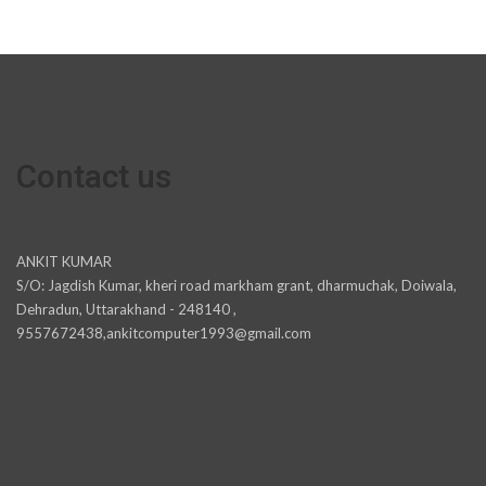
Contact us
ANKIT KUMAR
S/O: Jagdish Kumar, kheri road markham grant, dharmuchak, Doiwala,
Dehradun, Uttarakhand - 248140 ,
9557672438,ankitcomputer1993@gmail.com