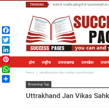
TRENDING
प्रदेश के राजकीय हाईस्कूलों के प्रधानाध्यापकों क
Facebook
Twitter
LinkedIn
होम
राष्ट्रीय
उत्तराखण्ड
उत्तरप्रदेश
राज
Pinterest
Home
uttrakhand jan vikas sahkari samiti limited
WhatsApp
Browsing Tag
Share
Uttrakhand Jan Vikas Sahka