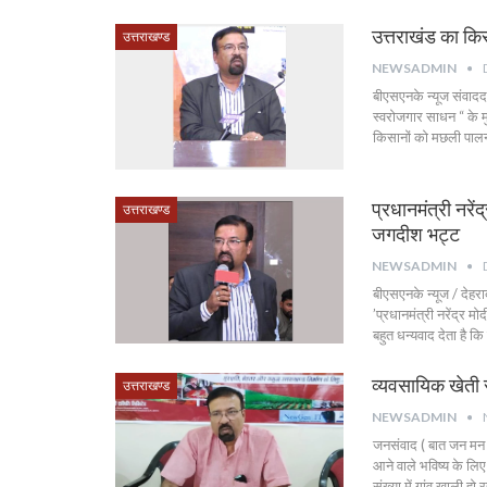
उत्तराखंड का कि
उत्तराखण्ड
NEWSADMIN
बीएसएनके न्यूज संवादद
स्वरोजगार साधन “ के म
किसानों को मछली पाल
प्रधानमंत्री नरे
उत्तराखण्ड
जगदीश भट्ट
NEWSADMIN
बीएसएनके न्यूज / देह
’प्रधानमंत्री नरेंद्र म
बहुत धन्यवाद देता है कि 
व्यवसायिक खेती स
उत्तराखण्ड
NEWSADMIN
जनसंवाद ( बात जन मन क
आने वाले भविष्य के लि
संख्या में गांव खाली हो रह