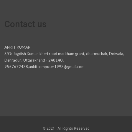
Contact us
ANKIT KUMAR
S/O: Jagdish Kumar, kheri road markham grant, dharmuchak, Doiwala,
Dehradun, Uttarakhand - 248140 ,
9557672438,ankitcomputer1993@gmail.com
© 2021 . All Rights Reserved