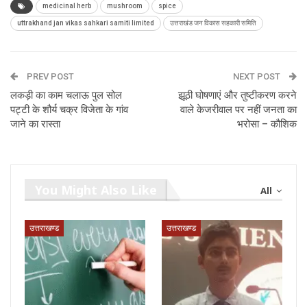
medicinal herb
mushroom
spice
uttrakhand jan vikas sahkari samiti limited
उत्तराखंड जन विकास सहकारी समिति
PREV POST
NEXT POST
लकड़ी का काम चलाऊ पुल सोल
झूठी घोषणाएं और तुष्टीकरण करने
पट्टी के शौर्य चक्र विजेता के गांव
वाले केजरीवाल पर नहीं जनता का
जाने का रास्ता
भरोसा – कौशिक
You Might Also Like
All
उत्तराखण्ड
उत्तराखण्ड