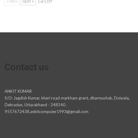
PREV
NEXT
1 of 1,577
Contact us
ANKIT KUMAR
S/O: Jagdish Kumar, kheri road markham grant, dharmuchak, Doiwala,
Dehradun, Uttarakhand - 248140 ,
9557672438,ankitcomputer1993@gmail.com